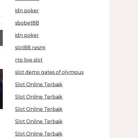
idn poker
sbobet88
idn poker
slot88 resmi
rtp live slot
slot demo gates of olympus
Slot Online Terbaik
Slot Online Terbaik
Slot Online Terbaik
Slot Online Terbaik
Slot Online Terbaik