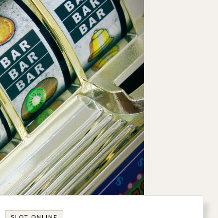
SLOT ONLINE